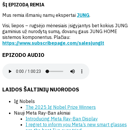
ŠĮ EPIZODĄ REMIA
Mus remia išmanių namų ekspertai
JUNG
.
Visi, liepos – rugsėjo mėnesiais įsigyjantys bet kokius JUNG
gaminius už nurodytą sumą, dovanų gaus JUNG HOME
sistemos komponentus. Plačiau:
https://www.subscribepage.com/salesjunglt
EPIZODO AUDIO
LAIDOS ŠALTINIŲ NUORODOS
Ig Nobels
The 2025 Ig Nobel Prize Winners
Nauji Meta Ray-Ban akiniai
Introducing Meta Ray-Ban Display
I regret to inform you Meta’s new smart glasses