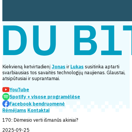
Kiekvieną ketvirtadienį
Jonas
ir
Lukas
susitinka aptarti
svarbiausias tos savaitės technologijų naujienas. Glaustai,
atsipūtusiai ir suprantamai.
YouTube
Spotify
+ visose programėlėse
Facebook bendruomenė
Rėmėjams
Kontaktai
170: Dėmesio verti išmanūs akiniai?
2025-09-25