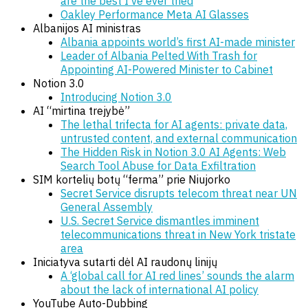
are the best I’ve ever tried
Oakley Performance Meta AI Glasses
Albanijos AI ministras
Albania appoints world’s first AI-made minister
Leader of Albania Pelted With Trash for
Appointing AI-Powered Minister to Cabinet
Notion 3.0
Introducing Notion 3.0
AI “mirtina trejybė”
The lethal trifecta for AI agents: private data,
untrusted content, and external communication
The Hidden Risk in Notion 3.0 AI Agents: Web
Search Tool Abuse for Data Exfiltration
SIM kortelių botų “ferma” prie Niujorko
Secret Service disrupts telecom threat near UN
General Assembly
U.S. Secret Service dismantles imminent
telecommunications threat in New York tristate
area
Iniciatyva sutarti dėl AI raudonų linijų
A ‘global call for AI red lines’ sounds the alarm
about the lack of international AI policy
YouTube Auto-Dubbing