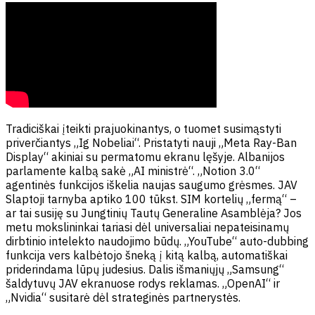
Tradiciškai įteikti prajuokinantys, o tuomet susimąstyti
priverčiantys „Ig Nobeliai“. Pristatyti nauji „Meta Ray-Ban
Display“ akiniai su permatomu ekranu lęšyje. Albanijos
parlamente kalbą sakė „AI ministrė“. „Notion 3.0“
agentinės funkcijos iškelia naujas saugumo grėsmes. JAV
Slaptoji tarnyba aptiko 100 tūkst. SIM kortelių „fermą“ –
ar tai susiję su Jungtinių Tautų Generaline Asamblėja? Jos
metu mokslininkai tariasi dėl universaliai nepateisinamų
dirbtinio intelekto naudojimo būdų. „YouTube“ auto-dubbing
funkcija vers kalbėtojo šneką į kitą kalbą, automatiškai
priderindama lūpų judesius. Dalis išmaniųjų „Samsung“
šaldytuvų JAV ekranuose rodys reklamas. „OpenAI“ ir
„Nvidia“ susitarė dėl strateginės partnerystės.