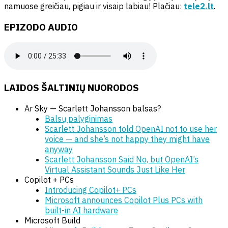
namuose greičiau, pigiau ir visaip labiau! Plačiau:
tele2.lt
.
EPIZODO AUDIO
LAIDOS ŠALTINIŲ NUORODOS
Ar Sky — Scarlett Johansson balsas?
Balsų palyginimas
Scarlett Johansson told OpenAI not to use her
voice — and she’s not happy they might have
anyway
Scarlett Johansson Said No, but OpenAI’s
Virtual Assistant Sounds Just Like Her
Copilot + PCs
Introducing Copilot+ PCs
Microsoft announces Copilot Plus PCs with
built-in AI hardware
Microsoft Build