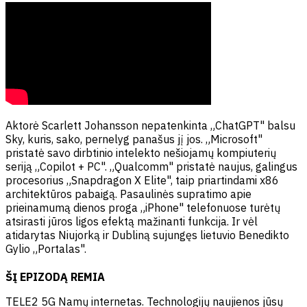
Aktorė Scarlett Johansson nepatenkinta „ChatGPT" balsu
Sky, kuris, sako, pernelyg panašus jį jos. „Microsoft"
pristatė savo dirbtinio intelekto nešiojamų kompiuterių
seriją „Copilot + PC". „Qualcomm" pristatė naujus, galingus
procesorius „Snapdragon X Elite", taip priartindami x86
architektūros pabaigą. Pasaulinės supratimo apie
prieinamumą dienos proga „iPhone" telefonuose turėtų
atsirasti jūros ligos efektą mažinanti funkcija. Ir vėl
atidarytas Niujorką ir Dubliną sujungęs lietuvio Benedikto
Gylio „Portalas".
ŠĮ EPIZODĄ REMIA
TELE2 5G Namų internetas. Technologijų naujienos jūsų