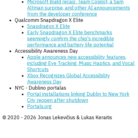
Microsoft Build recap: Team Copilot, a Sam
Altman surprise, and other AI announcements
from the developer conference
Qualcomm Snapdragon X Elite
Snapdragon X Elite
Early Snapdragon X Elite benchmarks
seemingly confirm the chip's incredible
performance and battery life potential
Accessibility Awareness Day
Apple announces new accessibility features,
including Eye Tracking, Music Haptics, and Vocal
Shortcuts
Xbox Recognizes Global Accessibility
Awareness Day
NYC - Dublino portalas
Portal installations linking Dublin to New York
City reopen after shutdown
Portals.org
© 2020 - 2026 Jonas Lekevičius & Lukas Keraitis