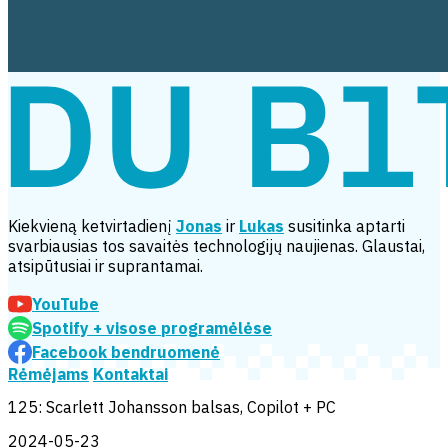
Kiekvieną ketvirtadienį
Jonas
ir
Lukas
susitinka aptarti
svarbiausias tos savaitės technologijų naujienas. Glaustai,
atsipūtusiai ir suprantamai.
YouTube
Spotify
+ visose programėlėse
Facebook bendruomenė
Rėmėjams
Kontaktai
125: Scarlett Johansson balsas, Copilot + PC
2024-05-23